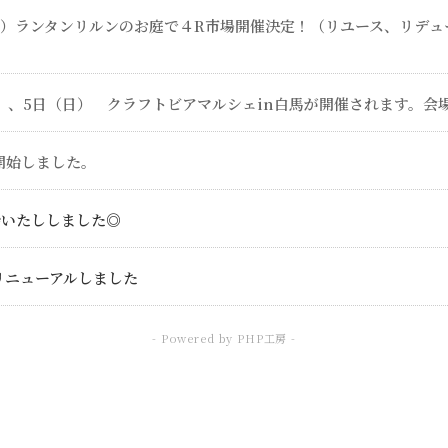
（日）ランタンリルンのお庭で４R市場開催決定！（リユース、リデ
土）、5日（日） クラフトビアマルシェin白馬が開催されます。会
開始しました。
始いたししました◎
リニューアルしました
- Powered by PHP工房 -